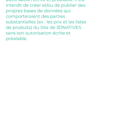
interdit de créer et/ou de publier des
propres bases de données qui
comporteraient des parties
substantielles (ex : les prix et les listes
de produits) du Site de 3DNATIVES
sans son autorisation écrite et
préalable.
ARTICLE 17 – NON-VALIDITE
PARTIELLE
Si une ou plusieurs stipulations des
CGS sont tenues pour non-valides ou
déclarées comme telles en
application d'une loi, d'un règlement
ou à la suite d'une décision définitive
d'une juridiction compétente, les
autres stipulations garderont toute
leur force et leur portée.
ARTICLE 18 – MODIFICATION DU