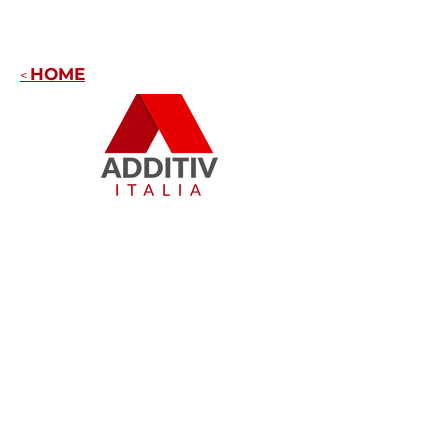
HOME
<
Scopri tutti gli espositori di ADDITIV
Italia! Sono elencati qui per piano e
numero di tavolo (da 1 a 10*). Troverai
all’evento l'intera catena del valore
della produzione additiva: produttori di
soluzioni e materiali 3D, aziende
specializzate in software per la stampa
3D, servizi di stampa, rivenditori e non
solo.
Non dovrai fare altro che goderti
l'evento!