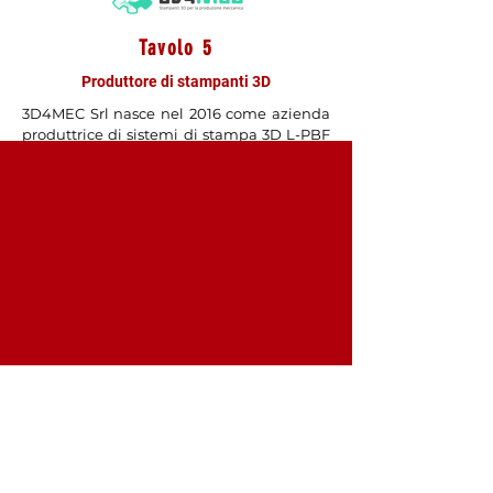
Tavolo 5
Produttore di stampanti 3D
3D4MEC Srl nasce nel 2016 come azienda
produttrice di sistemi di stampa 3D L-PBF
per metalli specializzati nel trattamento di
leghe specifiche: 3D4STEEL per gli acciai e
3D4BRASS, la prima stampante 3D in
grado di processare leghe di ottone.
Tavolo 6
Rivenditore
Make Additive promuove e rivende
soluzioni industriali per la manifattura
additiva. La sede è a Bologna ed il team è
in grado di seguire i clienti per le
applicazioni, installazioni e manutenzioni