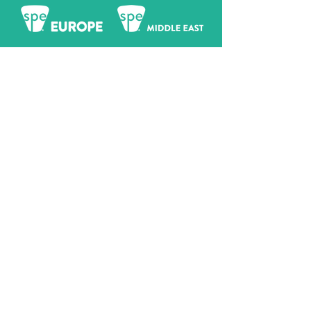
SÍGUENOS
AGRÉGALO A TU CALENDARIO
iCal
Google Agenda
3Dnatives Europa
157 Boulevard Macdonald