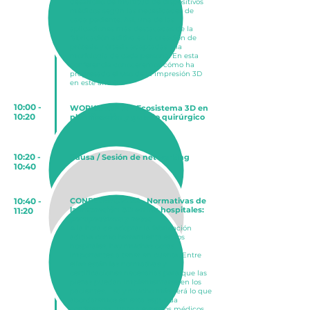
de
sarrollo de multitud de dispositivos
médicos
según las necesidades de
cada paciente. Así, una de las
aplicaciones más destacadas de la
fabricación aditiva es la creación de
prótesis y órtesis adaptadas a la
morfología de cada persona. En esta
conferencia conoceremos cómo ha
progresado el uso de la impresión 3D
en este ámbito.
10:00 -
WORKSHOP #1 - Ecosistema 3D en
10:20
planificación y guiado quirúrgico
10:20 -
Pausa / Sesión de networking
10:40
10:40 -
CONFERENCIA #2 - Normativas de
la impresión 3D en los hospitales:
11:20
perspectivas y retos
A la hora de adoptar la fabricación
aditiva como herramienta en los
hospitales, hay muchas cosas
importantes a tener en cuenta. Entre
ellas están las normativas y
certificaciones necesarias para que las
piezas puedan implementarse en los
pacientes. Eso y mucho más será lo que
abordaremos en esta segunda
conferencia, junto a expertos médicos