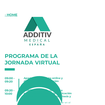
HOME
<
PROGRAMA DE LA
JORNADA VIRTUAL
09:00 -
Apertura del evento online y
discurso de inauguración
09:20
09:20 -
CONFERENCIA #1 - ¿Cómo ha
progresado el uso de la fabricación
10:00
aditiva en el desarrollo de órtesis y
prótesis?
La impresión 3D se puede utilizar en el