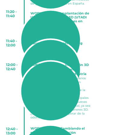
de grandes organismos en España
.
11:20 -
WORKSHOP #2 - Implantación de
11:40
Unidad de Impresión 3D (UTADI
3D): Modelo y aplicaciones en
radioterapia
11:40 -
Pausa / Sesión de networking
12:00
12:00 -
CONFERENCIA #
3 - Impresión 3D
12:40
odontológica: aplicaciones,
avances y futuro de la industria
En esta última mesa redonda varios
expertos dentales nos mostrarán
algunos de los proyectos de
investigación más destacados de la
fabricación aditiva en el sector
odontológico. Veremos los principales
avances y aplicaciones de las nuevas
tecnologías en el ámbito dental, ya sea
mediante impresoras o escáneres 3D.
¿Qué futuro podemos esperar de la
odontología digital
?
WORKSHOP #3 - Cambiando el
12:40 -
paradigma de la atención
13:00